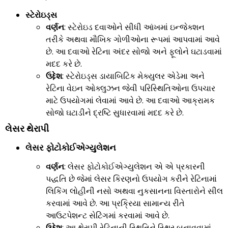
સ્ટેરોઇડ્સ
વર્ણન
: સ્ટેરોઇડ દવાઓને સીધી આંખમાં ઇન્જેક્શન
તરીકે અથવા મૌખિક ગોળીઓના રૂપમાં આપવામાં આવે
છે. આ દવાઓ રેટિના અંદર સોજો અને ફૂલોને ઘટાડવામાં
મદદ કરે છે.
ઉદ્દેશ
: સ્ટેરોઇડ્સ ડાયાબિટિક મેક્યુલર એડેમા અને
રેટિના વેઇન ઓક્લુઝન જેવી પરિસ્થિતિઓના ઉપચાર
માટે ઉપયોગમાં લેવામાં આવે છે. આ દવાઓ આક્રામક
સોજો ઘટાડીને દ્રષ્ટિ સુધારવામાં મદદ કરે છે.
લેસર થેરાપી
લેસર ફોટોકોઈએગ્યુલેશન
વર્ણન
: લેસર ફોટોકોઈએગ્યુલેશન એ એ પ્રકારની
પદ્ધતિ છે જેમાં લેસર કિરણનો ઉપયોગ કરીને રેટિનામાં
લિકિંગ લોહીની નસો અથવા નુકસાનના વિસ્તારોને સીલ
કરવામાં આવે છે. આ પ્રક્રિયા સામાન્ય રીતે
આઉટપેશન્ટ સેટિંગમાં કરવામાં આવે છે.
ઉદ્દેશ
: આ થેરાપી રેટિનાની સ્થિતિને સ્થિર બનાવવામાં