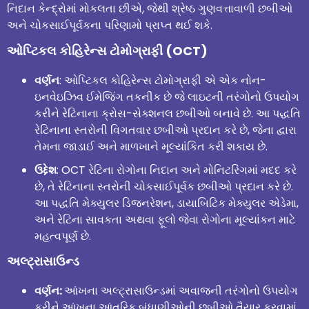
નિદાન કેન્દ્રોમાં મોકલતા છીએ, જેથી શ્રેષ્ઠ ગુણવત્તાવાળી છબીઓ
અને ચોકસાઈપૂર્વકના પરિણામો પ્રાપ્ત થઈ શકે.
ઓપ્ટિકલ કોહિરેન્સ ટોમોગ્રાફી (OCT)
વર્ણન
: ઓપ્ટિકલ કોહિરેન્સ ટોમોગ્રાફી એ એક નોન-
ઇનવેઇઝિવ ઈમેજિંગ તકનીક છે જે લાઇટની તરંગોનો ઉપયોગ
કરીને રેટિનાના ક્રોસ-સેક્શનલ છબીઓ બનાવે છે. આ પદ્ધતિ
રેટિનાના સ્તરોની વિગતવાર છબીઓ પ્રદાન કરે છે, જેના દ્વારા
તેમના જાડાઈ અને માળખાને મૂલ્યાંકિત કરી શકાય છે.
ઉદ્દેશ
: OCT રેટિના રોગોના નિદાન અને મોનિટરિંગમાં મદદ કરે
છે, તે રેટિનાના સ્તરોની ચોકસાઈપૂર્વક છબીઓ પ્રદાન કરે છે.
આ પદ્ધતિ મેક્યુલર ડિજનરેશન, ડાયાબિટિક મેક્યુલર એડેમા,
અને રેટિના સાવકતા અથવા ફૂલો જેવા રોગોના મૂલ્યાંકન માટે
મહત્વપૂર્ણ છે.
અલ્ટ્રાસાઉન્ડ
વર્ણન:
આંખના અલ્ટ્રાસાઉન્ડમાં અવાજની તરંગોનો ઉપયોગ
કરીને આંખના આંતરિક બંધાણીઓની છબીઓ તૈયાર કરવામાં