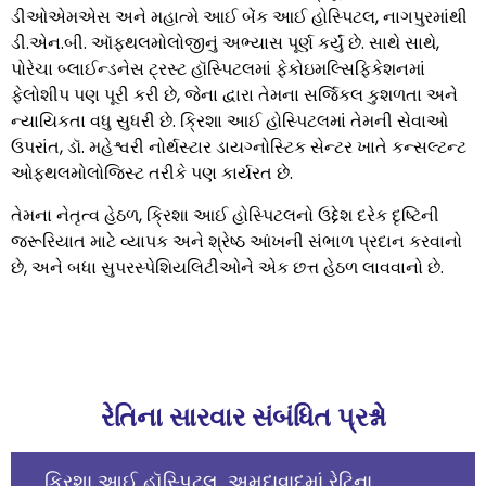
ડીઓએમએસ અને મહાત્મે આઈ બેંક આઈ હોસ્પિટલ, નાગપુરમાંથી
ડી.એન.બી. ઑફ્થલમોલોજીનું અભ્યાસ પૂર્ણ કર્યું છે. સાથે સાથે,
પોરેચા બ્લાઈન્ડનેસ ટ્રસ્ટ હૉસ્પિટલમાં ફેકોઇમલ્સિફિકેશનમાં
ફેલોશીપ પણ પૂરી કરી છે, જેના દ્વારા તેમના સર્જિકલ કુશળતા અને
ન્યાયિકતા વધુ સુધરી છે. ક્રિશા આઈ હોસ્પિટલમાં તેમની સેવાઓ
ઉપરાંત, ડૉ. મહેશ્વરી નોર્થસ્ટાર ડાયગ્નોસ્ટિક સેન્ટર ખાતે કન્સલ્ટન્ટ
ઓફ્થલમોલોજિસ્ટ તરીકે પણ કાર્યરત છે.
તેમના નેતૃત્વ હેઠળ, ક્રિશા આઈ હોસ્પિટલનો ઉદ્દેશ દરેક દૃષ્ટિની
જરૂરિયાત માટે વ્યાપક અને શ્રેષ્ઠ આંખની સંભાળ પ્રદાન કરવાનો
છે, અને બધા સુપરસ્પેશિયલિટીઓને એક છત્ત હેઠળ લાવવાનો છે.
રેતિના સારવાર સંબંધિત પ્રશ્નો
ક્રિશા આઈ હૉસ્પિટલ, અમદાવાદમાં રેટિના