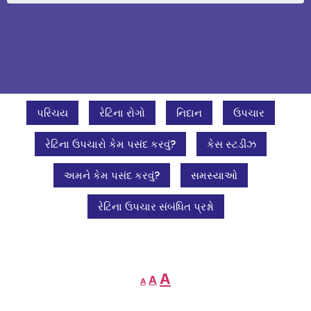
પરિચય
રેટિના રોગો
નિદાન
ઉપચાર
રેટિના ઉપચારો કેમ પસંદ કરવું?
કેસ સ્ટડીઝ
અમને કેમ પસંદ કરવું?
સમસ્યાઓ
રેટિના ઉપચાર સંબંધિત પ્રશ્નો
A
A
A