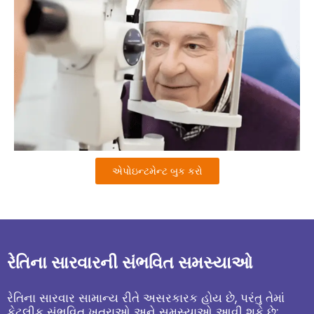
એપોઇન્ટમેન્ટ બુક કરો
રેતિના સારવારની સંભવિત સમસ્યાઓ
રેતિના સારવાર સામાન્ય રીતે અસરકારક હોય છે, પરંતુ તેમાં
કેટલીક સંભવિત ખતરાઓ અને સમસ્યાઓ આવી શકે છે: