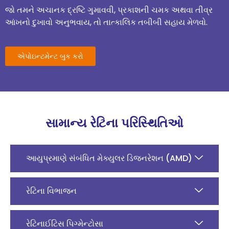
જો તમને અચાનક દ્રષ્ટિ ગુમાવવી, પ્રકાશની ચમક અથવા તીવ્ર
આંખનો દુખાવો અનુભવાય, તો તાત્કાલિક તબીબી સહાય મેળવો.
એપોઇન્ટમેન્ટ બુક કરો
સામાન્ય રેટિના પરિસ્થિતિઓ
આયુપ્રમાણે સંબંધિત મેક્યુલર ડિજનરેશન (AMD)
રેટિના વિભાજન
રેટિનાઈટિસ પિગ્મેન્ટોસા