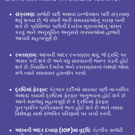
સંક્રમણ:
સર્જરી પછી અથવા ઇન્જેક્શન પછી સંક્રમણ
થવું શક્ય છે, જે વધતી જતી સમસ્યાઓનું કારણ બની
શકે છે. પ્રોસિજર પછીની દેખરેખ સૂચનાઓનું પાલન
કરવું અને અનુસૂચિત અનુસરો તબક્કાઓમાં હાજરી
આપવી મહત્વપૂર્ણ છે.
રક્તસ્રાવ:
આંખની અંદર રક્તસ્રાવ થવું, જે દ્રષ્ટિ પર
અસર કરી શકે છે અને વધુ સારવારની જરૂર પડતી હોઈ
શકે છે. નિયમિત દેખરેખ અને રક્તસ્રાવના લક્ષણો જોવા
મળે ત્યારે સમયસર હસ્તક્ષેપ કરવો.
દ્રષ્ટિમાં ફેરફાર:
કેટલાક દર્દીઓ સારવાર પછી તાત્કાલિક
અથવા કાયમી દ્રષ્ટિમાં ફેરફાર અનુભવતા હોઈ શકે છે.
આને સમજવું મહત્વપૂર્ણ છે કે દ્રષ્ટિમાં ફેરફાર
પુનઃપ્રાપ્તિ પ્રક્રિયાનો ભાગ હોઈ શકે છે અને તમારા
વિશેષજ્ઞ સાથે સંભવિત પરિણામો પર ચર્ચા કરવી.
આંખની અંદર દબાણ (IOP)માં વૃદ્ધિ:
કેટલીક સર્જરી