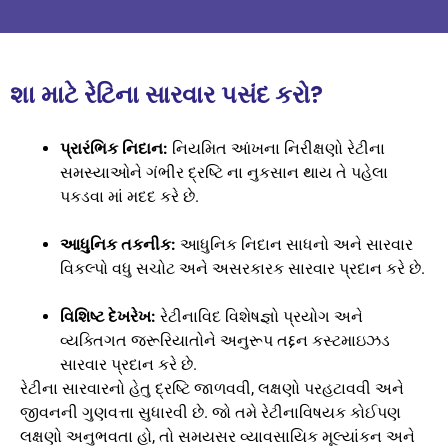
શા માટે રેટિના સારવાર પસંદ કરો?
પ્રારંભિક નિદાન:
નિયમિત આંખના નિરીક્ષણો રેટીના
સમસ્યાઓને ગંભીર દ્રષ્ટિ ના નુકસાન થાય તે પહેલા
પકડવા માં મદદ કરે છે.
આધુનિક તકનીક:
આધુનિક નિદાન સાધનો અને સારવાર
વિકલ્પો વધુ સચોટ અને અસરકારક સારવાર પ્રદાન કરે છે.
વિશિષ્ટ દેખરેખ:
રેટીનાવિદ વિશેષજ્ઞો પ્રયોગ અને
વ્યક્તિગત જરૂરિયાતોને અનુરૂપ તદ્દન કસ્ટમાઇઝડ
સારવાર પ્રદાન કરે છે.
રેટીના સારવારનો હેતુ દ્રષ્ટિ જાળવવી, લક્ષણો પરહટાવવી અને
જીવનની ગુણવત્તા સુધારવી છે. જો તમે રેટીનાવિષયક કોઈપણ
લક્ષણો અનુભવતા હો, તો સમયસર વ્યાવસાયિક મૂલ્યાંકન અને