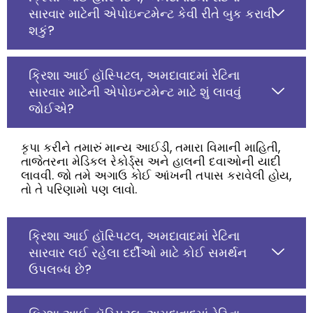
સારવાર માટેની એપોઇન્ટમેન્ટ કેવી રીતે બુક કરાવી
શકું?
ક્રિશા આઈ હૉસ્પિટલ, અમદાવાદમાં રેટિના
સારવાર માટેની એપોઇન્ટમેન્ટ માટે શું લાવવું
જોઈએ?
કૃપા કરીને તમારું માન્ય આઈડી, તમારા વિમાની માહિતી,
તાજેતરના મેડિકલ રેકોર્ડ્સ અને હાલની દવાઓની યાદી
લાવવી. જો તમે અગાઉ કોઈ આંખની તપાસ કરાવેલી હોય,
તો તે પરિણામો પણ લાવો.
ક્રિશા આઈ હૉસ્પિટલ, અમદાવાદમાં રેટિના
સારવાર લઈ રહેલા દર્દીઓ માટે કોઈ સમર્થન
ઉપલબ્ધ છે?