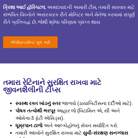
ક્રિશા આઈ હૉસ્પિટલ
, અમદાવાદની અમારી ટીમ, તમારી સારવાર માટે
સંભવિત વિઘ્નોને અસરકારક રીતે મોનિટર અને મેનેજ કરવામાં સંપૂર્ણ
રીતે પ્રતિબદ્ધ છે, જેથી શ્રેષ્ઠ પરિણામ પ્રાપ્ત થાય
એપોઇન્ટમેન્ટ બુક કરો
તમારા રેટિનાને સુરક્ષિત રાખવા માટે
જીવનશૈલીની ટીપ્સ
સ્વસ્થ રક્ત ખાંડનું સ્તર
જાળવો (ડાયાબિટીસના દર્દીઓ માટે).
પોષક તત્વોથી ભરપૂર
આહાર લો (વિટામિન એ, સી અને
ઓમેગા-3 ફેટી એસિડ્સ).
ધૂમ્રપાન ટાળો
અને આલ્કોહોલનું સેવન મર્યાદિત કરો.
તમારી આંખોને સુરક્ષિત રાખવા માટે
યુવી-સંરક્ષણ સનગ્લાસ