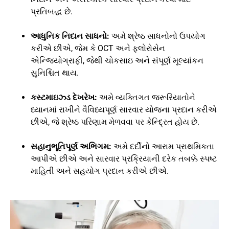
પ્રતિબદ્ધ છે.
આધુનિક નિદાન સાધનો:
અમે શ્રેષ્ઠ સાધનોનો ઉપયોગ
કરીએ છીએ, જેમ કે OCT અને ફ્લોરોસેન
એન્જિયોગ્રાફી, જેથી ચોકસાઇ અને સંપૂર્ણ મૂલ્યાંકન
સુનિશ્ચિત થાય.
કસ્ટમાઇઝ્ડ દેખરેખ:
અમે વ્યક્તિગત જરૂરિયાતોને
ધ્યાનમાં રાખીને વૈવિધ્યપૂર્ણ સારવાર યોજના પ્રદાન કરીએ
છીએ, જે શ્રેષ્ઠ પરિણામ મેળવવા પર કેન્દ્રિત હોય છે.
સહાનુભૂતિપૂર્ણ અભિગમ:
અમે દર્દીનો આરામ પ્રાથમિકતા
આપીએ છીએ અને સારવાર પ્રક્રિયાની દરેક તબક્કે સ્પષ્ટ
માહિતી અને સહયોગ પ્રદાન કરીએ છીએ.