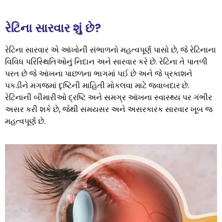
રેટિના સારવાર શું છે?
રેટિના સારવાર એ આંખોની સંભાળનો મહત્વપૂર્ણ પાસો છે, જે રેટિનાના
વિવિધ પરિસ્થિતિઓનું નિદાન અને સારવાર કરે છે. રેટિના તે પાતળી
પરત છે જે આંખના પાછળના ભાગમાં પઈ છે અને જે પ્રકાશને
પકડીને મગજમાં દૃષ્ટિની માહિતી મોકલવા માટે જવાબદાર છે.
રેટિનાની બીમારીઓ દ્રષ્ટિ અને સમગ્ર આંખના સ્વાસ્થ્ય પર ગંભીર
અસર કરી શકે છે, જેથી સમયસર અને અસરકારક સારવાર ખૂબ જ
મહત્વપૂર્ણ છે.