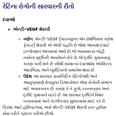
રેટિના રોગોની સારવારની રીતો
દવાઓ
એન્ટી-VEGF થેરાપી
વર્ણન
: એન્ટી-VEGF (વાસ્ક્યુલર એન્ડોથેલિયલ ગ્રોથ
ફેક્ટર) થેરાપી એ એવી પદ્ધતિ છે જેમાં આંખમાં દવાઈ
ઇન્જેક્શન આપવામાં આવે છે, જે અસામાન્ય લોહી
નસોના વૃદ્ધિની અવરોધને રોકે છે, જે દ્રષ્ટિ ગુમાવવાનું
કારણ બની શકે છે. સૌથી સામાન્ય દવાઓમાં એવેસ્ટિન,
આઇલિયા, અને લૂસેંટિસનો સમાવેશ થાય છે.
ઉદ્દેશ
: આ સારવાર ડાયાબિટિક રેટિનોપેથી અને
આયુપ્રમાણે મેક્યુલર ડિજનરેશન જેવા રોગોની સંભાળ
માટે અસરકારક છે, કારણ કે તે ફૂલો, રક્તસ્ત્રાવ અને
દ્રષ્ટિ ગુમાવાને ઘટાડે છે. આ સારવાર દ્રષ્ટિને સ્થિર
બનાવવામાં અને કેટલીકવાર સુધારવામાં મદદ કરે છે.
ક્રિશા આઈ હૉસ્પિટલમાં, અમે એન્ટી-VEGF થેરાપી ઇન-હાઉસ
સેવા તરીકે પ્રદાન કરીએ છીએ.