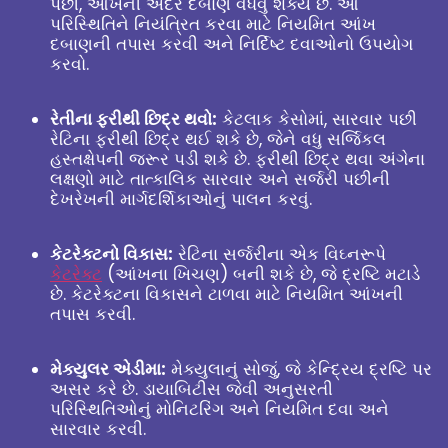
પછી, આંખની અંદર દબાણ વધવું શક્ય છે. આ
પરિસ્થિતિને નિયંત્રિત કરવા માટે નિયમિત આંખ
દબાણની તપાસ કરવી અને નિર્દિષ્ટ દવાઓનો ઉપયોગ
કરવો.
રેતીના ફરીથી છિદ્ર થવો:
કેટલાક કેસોમાં, સારવાર પછી
રેટિના ફરીથી છિદ્ર થઈ શકે છે, જેને વધુ સર્જિકલ
હસ્તક્ષેપની જરૂર પડી શકે છે. ફરીથી છિદ્ર થવા અંગેના
લક્ષણો માટે તાત્કાલિક સારવાર અને સર્જરી પછીની
દેખરેખની માર્ગદર્શિકાઓનું પાલન કરવું.
કેટરેક્ટનો વિકાસ:
રેટિના સર્જરીના એક વિઘ્નરૂપે
કેટરેક્ટ
(આંખના ખિચણ) બની શકે છે, જે દ્રષ્ટિ મટાડે
છે. કેટરેક્ટના વિકાસને ટાળવા માટે નિયમિત આંખની
તપાસ કરવી.
મેક્યુલર એડીમા:
મેક્યુલાનું સોજું, જે કેન્દ્રિય દ્રષ્ટિ પર
અસર કરે છે. ડાયાબિટીસ જેવી અનુસરતી
પરિસ્થિતિઓનું મોનિટરિંગ અને નિયમિત દવા અને
સારવાર કરવી.