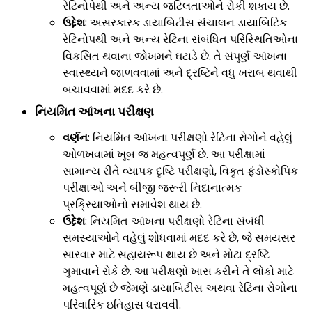
રેટિનોપેથી અને અન્ય જટિલતાઓને રોકી શકાય છે.
ઉદ્દેશ
: અસરકારક ડાયાબિટીસ સંચાલન ડાયાબિટિક
રેટિનોપથી અને અન્ય રેટિના સંબંધિત પરિસ્થિતિઓના
વિકસિત થવાના જોખમને ઘટાડે છે. તે સંપૂર્ણ આંખના
સ્વાસ્થ્યને જાળવવામાં અને દ્રષ્ટિને વધુ ખરાબ થવાથી
બચાવવામાં મદદ કરે છે.
નિયમિત
આંખના પરીક્ષણ
વર્ણન
: નિયમિત આંખના પરીક્ષણો રેટિના રોગોને વહેલું
ઓળખવામાં ખૂબ જ મહત્વપૂર્ણ છે. આ પરીક્ષામાં
સામાન્ય રીતે વ્યાપક દૃષ્ટિ પરીક્ષણો, વિકૃત ફંડોસ્કોપિક
પરીક્ષાઓ અને બીજી જરૂરી નિદાનાત્મક
પ્રક્રિયાઓનો સમાવેશ થાય છે.
ઉદ્દેશ
: નિયમિત આંખના પરીક્ષણો રેટિના સંબંધી
સમસ્યાઓને વહેલું શોધવામાં મદદ કરે છે, જે સમયસર
સારવાર માટે સહાયરૂપ થાય છે અને મોટા દ્રષ્ટિ
ગુમાવાને રોકે છે. આ પરીક્ષણો ખાસ કરીને તે લોકો માટે
મહત્વપૂર્ણ છે જેમણે ડાયાબિટીસ અથવા રેટિના રોગોના
પરિવારિક ઇતિહાસ ધરાવવી.