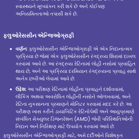
સ્વાસ્થ્યને મૂલ્યાંકન કરી શકે છે અને કોઈપણ
અનિયમિતતાઓ તપાસી શકે છે.
ફ્લુઓરેસસીન એન્જિઓગ્રાફી
વર્ણન
: ફ્લુઓરેસસીન એન્જિઓગ્રાફી એ એક નિદાનાત્મક
પ્રક્રિયા છે જેમાં એક ફ્લુઓરેસસીન રંગદ્રવ્ય શિરામાં દાખલ
કરવામાં આવે છે. આ રંગદ્રવ્ય રેટિનામાં લોહી નસોમાં પ્રવાહિત
થાય છે, અને આ પ્રક્રિયા દરમિયાન રંગદ્રવ્યના પ્રવાહ સાથે
અનેક છબીઓ લેવામાં આવે છે.
ઉદ્દેશ
: આ પરીક્ષણ રેટિનામાં લોહીના પ્રવાહને દર્શાવવામાં,
લીકિંગ અથવા અવરોધિત લોહીની નસોને ઓળખવામાં, અને
રેટિના નુકસાનના પ્રમાણને મોનિટર કરવામાં મદદ કરે છે. આ
પરીક્ષણ ખાસ કરીને ડાયાબિટિક રેટિનોપેથી અને આયુપ્રમાણે
સંબંધિત મેક્યુલર ડિજનરેશન (AMD) જેવી પરિસ્થિતિઓની
નિદાન અને નિરિક્ષણ માટે ઉપયોગ કરવામાં આવે છે.
ફ્લુઓરેસસીન એન્જિઓગ્રાફી માટે, અમે દર્દીઓને વિશેષકૃત