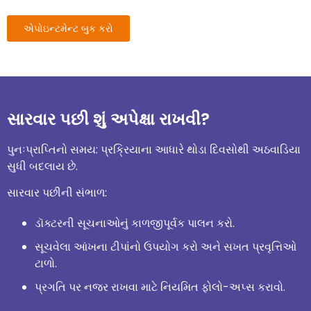
એપોઇન્ટમેન્ટ બુક કરો
સારવાર પછી શું અપેક્ષા રાખવી?
પુનઃપ્રાપ્તિનો સમય: પ્રક્રિયાના આધારે થોડા દિવસોથી અઠવાડિયા
સુધી બદલાય છે.
સારવાર પછીની સંભાળ:
ડૉક્ટરની સૂચનાઓનું કાળજીપૂર્વક પાલન કરો.
સૂચવેલા આંખના ટીપાંનો ઉપયોગ કરો અને સખત પ્રવૃત્તિઓ
ટાળો.
પ્રગતિ પર નજર રાખવા માટે નિયમિત ફોલો-અપ્સ કરાવો.