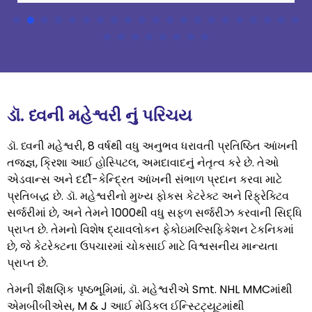
ડૉ. ધ્વની મહેશ્વરી નું પરિચય
ડૉ. ધ્વની મહેશ્વરી, 8 વર્ષથી વધુ અનુભવ ધરાવતી પ્રતિષ્ઠિત આંખની
તજજ્ઞ, ક્રિશા આઈ હોસ્પિટલ, અમદાવાદનું નેતૃત્વ કરે છે. તેઓ
એડવાન્સ અને દર્દી-કેન્દ્રિત આંખની સંભાળ પ્રદાન કરવા માટે
પ્રતિબદ્ધ છે. ડૉ. મહેશ્વરીનો મુખ્ય ફોકસ કેટરેક્ટ અને રિફ્રેક્ટિવ
સર્જરીમાં છે, અને તેમને 1000થી વધુ સફળ સર્જરીઝ કરવાની સિદ્ધિ
પ્રાપ્ત છે. તેમનો વિશેષ દ્યાવલોકન ફેકોઇમલ્સિફિકેશન ટેકનિકમાં
છે, જે કેટરેક્ટના ઉપચારમાં ચોકસાઈ માટે વિશ્વસનીય માન્યતા
પ્રાપ્ત છે.
તેમની શૈક્ષણિક પૃષ્ઠભૂમિમાં, ડૉ. મહેશ્વરીએ Smt. NHL MMCમાંથી
એમબીબીએસ, M & J આઈ મેડિકલ ઈન્સ્ટિટ્યૂટમાંથી