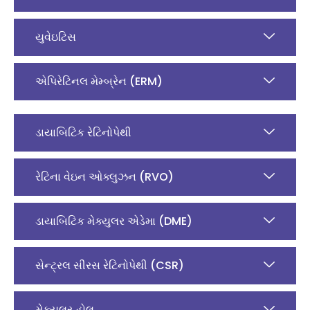
યુવેઇટિસ
એપિરેટિનલ મેમ્બ્રેન (ERM)
ડાયાબિટિક રેટિનોપેથી
રેટિના વેઇન ઓક્લુઝન (RVO)
ડાયાબિટિક મેક્યુલર એડેમા (DME)
સેન્ટ્રલ સીરસ રેટિનોપેથી (CSR)
મેક્યુલર હોલ