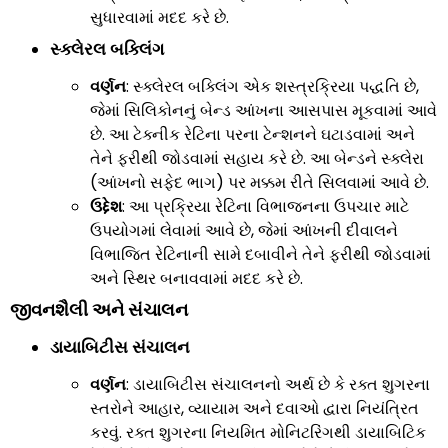
સુધારવામાં મદદ કરે છે.
સ્ક્લેરલ
બક્લિંગ
વર્ણન
: સ્ક્લેરલ બક્લિંગ એક શસ્ત્રક્રિયા પદ્ધતિ છે,
જેમાં સિલિકોનનું બેન્ડ આંખના આસપાસ મૂકવામાં આવે
છે. આ ટેક્નીક રેટિના પરના ટેન્શનને ઘટાડવામાં અને
તેને ફરીથી જોડવામાં સહાય કરે છે. આ બેન્ડને સ્ક્લેરા
(આંખનો સફેદ ભાગ) પર મક્કમ રીતે સિલવામાં આવે છે.
ઉદ્દેશ
: આ પ્રક્રિયા રેટિના વિભાજનના ઉપચાર માટે
ઉપયોગમાં લેવામાં આવે છે, જેમાં આંખની દીવાલને
વિભાજિત રેટિનાની સામે દબાવીને તેને ફરીથી જોડવામાં
અને સ્થિર બનાવવામાં મદદ કરે છે.
જીવનશૈલી અને સંચાલન
ડાયાબિટીસ
સંચાલન
વર્ણન
: ડાયાબિટીસ સંચાલનનો અર્થ છે કે રક્ત શુગરના
સ્તરોને આહાર, વ્યાયામ અને દવાઓ દ્વારા નિયંત્રિત
કરવું. રક્ત શુગરના નિયમિત મોનિટરિંગથી ડાયાબિટિક