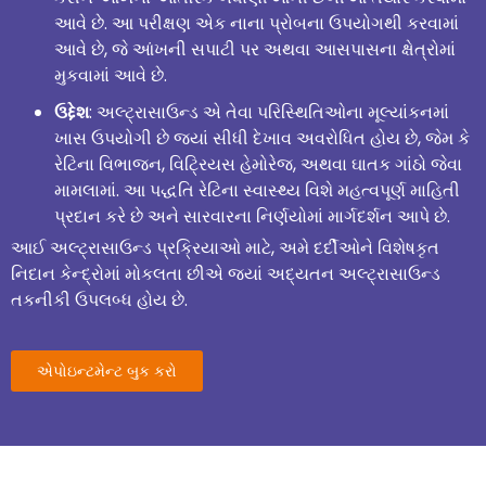
આવે છે. આ પરીક્ષણ એક નાના પ્રોબના ઉપયોગથી કરવામાં
આવે છે, જે આંખની સપાટી પર અથવા આસપાસના ક્ષેત્રોમાં
મુકવામાં આવે છે.
ઉદ્દેશ
: અલ્ટ્રાસાઉન્ડ એ તેવા પરિસ્થિતિઓના મૂલ્યાંકનમાં
ખાસ ઉપયોગી છે જ્યાં સીધી દેખાવ અવરોધિત હોય છે, જેમ કે
રેટિના વિભાજન, વિટ્રિયસ હેમોરેજ, અથવા ઘાતક ગાંઠો જેવા
મામલામાં. આ પદ્ધતિ રેટિના સ્વાસ્થ્ય વિશે મહત્વપૂર્ણ માહિતી
પ્રદાન કરે છે અને સારવારના નિર્ણયોમાં માર્ગદર્શન આપે છે.
આઈ અલ્ટ્રાસાઉન્ડ પ્રક્રિયાઓ માટે, અમે દર્દીઓને વિશેષકૃત
નિદાન કેન્દ્રોમાં મોકલતા છીએ જ્યાં અદ્યતન અલ્ટ્રાસાઉન્ડ
તકનીકી ઉપલબ્ધ હોય છે.
એપોઇન્ટમેન્ટ બુક કરો