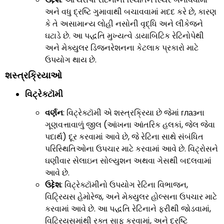
અને વધુ દ્રષ્ટિ ગુમાવાથી બચાવવામાં મદદ કરે છે, કારણ
કે તે અસામાન્ય લોહી નસોની વૃદ્ધિ અને લીકેજને
ઘટાડે છે. આ પદ્ધતિ મુખ્યત્વે ડાયાબિટિક રેટિનોપેથી
અને મેક્યુલર ડિજનરેશનના કેટલાક પ્રકારો માટે
ઉપયોગ થાય છે.
શસ્ત્રક્રિયાઓ
વિટ્રેક્ટૉમી
વર્ણન
: વિટ્રેક્ટૉમી એ શસ્ત્રક્રિયા છે જેમાં глазના
ગૂણવત્તાવાળું જીલ (આંખના આંતરિક હલકાં, જેલ જેવા
પદાર્થ) દૂર કરવામાં આવે છે, જે રેટિના સાથે સંબંધિત
પરિસ્થિતિઓના ઉપચાર માટે કરવામાં આવે છે. વિટ્રોસને
ઘણીવાર સેલાઇન સોલ્યુશન અથવા ગેસથી બદલવામાં
આવે છે.
ઉદ્દેશ
: વિટ્રેક્ટૉમીનો ઉપયોગ રેટિના વિભાજન,
વિટ્રિયસ હેમોરેજ, અને મેક્યુલર હોલ્સના ઉપચાર માટે
કરવામાં આવે છે. આ પદ્ધતિ રેટિનાને ફરીથી જોડવામાં,
વિટ્રિયસમાંથી રક્ત સાફ કરવામાં, અને દ્રષ્ટિ