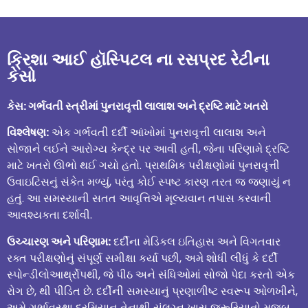
ક્રિશા આઈ હૉસ્પિટલ ના રસપ્રદ રેટીના
કેસો
કેસ: ગર્ભવતી સ્ત્રીમાં પુનરાવૃત્તી લાલાશ અને દ્રષ્ટિ માટે ખતરો
વિશ્લેષણ:
એક ગર્ભવતી દર્દી આંખોમાં પુનરાવૃત્તી લાલાશ અને
સોજાને લઈને આરોગ્ય કેન્દ્ર પર આવી હતી, જેના પરિણામે દ્રષ્ટિ
માટે ખતરો ઊભો થઈ ગયો હતો. પ્રાથમિક પરીક્ષણોમાં પુનરાવૃત્તી
ઉવાઇટિસનું સંકેત મળ્યું, પરંતુ કોઈ સ્પષ્ટ કારણ તરત જ જણાયું ન
હતું. આ સમસ્યાની સતત આવૃત્તિએ મૂલ્યવાન તપાસ કરવાની
આવશ્યકતા દર્શાવી.
ઉચ્ચારણ અને પરિણામ:
દર્દીના મેડિકલ ઇતિહાસ અને વિગતવાર
રક્ત પરીક્ષણોનું સંપૂર્ણ સમીક્ષા કર્યા પછી, અમે શોધી લીધું કે દર્દી
સ્પોન્ડીલોઆર્થ્રોપથી, જે પીઠ અને સંધિઓમાં સોજો પેદા કરતો એક
રોગ છે, થી પીડિત છે. દર્દીની સમસ્યાનું પ્રણાળીષ્ટ સ્વરૂપ ઓળખીને,
અમે ગર્ભાવસ્થા દરમિયાન તેનાથી સંલગ્ન ખાસ જરૂરિયાતો મુજબ