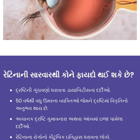
રેટિનાની સારવારથી કોને ફાયદો થઈ શકે છે?
દ્રષ્ટિની ગૂંચવણો ધરાવતા ડાયાબિટીસના દર્દીઓ.
50 વર્ષથી વધુ ઉંમરના વ્યક્તિઓ જેમને દ્રષ્ટિમાં વિકૃતિનો
અનુભવ થાય છે.
અચાનક દ્રષ્ટિ ગુમાવનારા અથવા આંખમાં ઇજા પામેલા
દર્દીઓ.
રેટિનાના રોગોનો કૌટુંબિક ઇતિહાસ ધરાવતા લોકો.