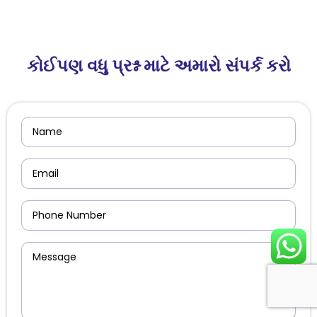
કોઈપણ વધુ પ્રશ્ન માટે અમારો સંપર્ક કરો