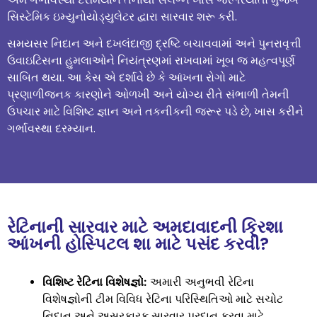
સિસ્ટેમિક ઇમ્યુનોયોડ્યુલેટર દ્વારા સારવાર શરૂ કરી.
સમયસર નિદાન અને દખલંદાજી દ્રષ્ટિ બચાવવામાં અને પુનરાવૃત્તી
ઉવાઇટિસના હુમલાઓને નિયંત્રણમાં રાખવામાં ખૂબ જ મહત્વપૂર્ણ
સાબિત થયા. આ કેસ એ દર્શાવે છે કે આંખના રોગો માટે
પ્રણાળીજનક કારણોને ઓળખી અને યોગ્ય રીતે સંભાળી તેમની
ઉપચાર માટે વિશિષ્ટ જ્ઞાન અને તકનીકની જરૂર પડે છે, ખાસ કરીને
ગર્ભાવસ્થા દરમ્યાન.
રેટિનાની સારવાર માટે અમદાવાદની ક્રિશા
આંખની હોસ્પિટલ શા માટે પસંદ કરવી?
વિશિષ્ટ રેટિના વિશેષજ્ઞો:
અમારી અનુભવી રેટિના
વિશેષજ્ઞોની ટીમ વિવિધ રેટિના પરિસ્થિતિઓ માટે સચોટ
નિદાન અને અસરકારક સારવાર પ્રદાન કરવા માટે