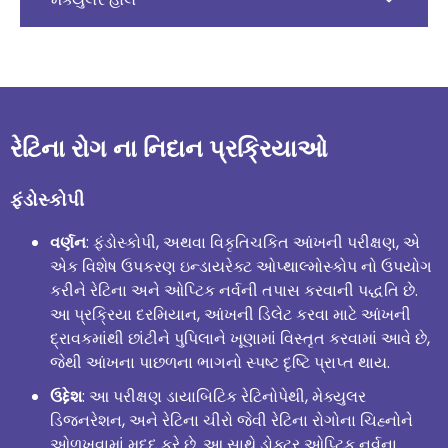
રેટિના રોગ ના નિદાન પ્રક્રિયાઓ
ફંડોસ્કોપી
વર્ણન
: ફંડોસ્કોપી, અથવા વિકૃતિચકિત આંખની પરીક્ષણ, એ
એક વિશેષ ઉપકરણ ઇન્ડાયરેક્ટ ઓપ્થાલ્મોસ્કોપ નો ઉપયોગ
કરીને રેટિના અને ઓપ્ટિક નર્વની તપાસ કરવાની પદ્ધતિ છે.
આ પ્રક્રિયા દરમિયાન, આંખની ડિલેટ કરવા માટે આંખની
દ્રાવકમાંથી છાંટીને પુપિલાને ખૂણામાં વિસ્તૃત કરવામાં આવે છે,
જેથી આંખના પાછળના ભાગનો સ્પષ્ટ દૃષ્ટિ પ્રાપ્ત થાય.
ઉદ્દેશ
: આ પરીક્ષણ ડાયાબિટિક રેટિનોપેથી, મેક્યુલર
ડિજનરેશન, અને રેટિના ચીરો જેવી રેટિના રોગોના ચિહ્નોને
ઓળખવામાં મદદ કરે છે. આ સાથે ડોક્ટર ઓપ્ટિક નર્વના