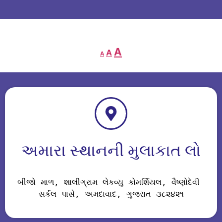
A
A
A
અમારા સ્થાનની મુલાકાત લો
બીજો માળ, શાલીગ્રામ લેકવ્યુ કોમર્શિયલ, વૈષ્ણોદેવી 
સર્કલ પાસે, અમદાવાદ, ગુજરાત ૩૮૨૪૨૧