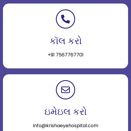
કૉલ કરો
+91 7567767701
ઇમેઇલ કરો
info@krishaeyehospital.com