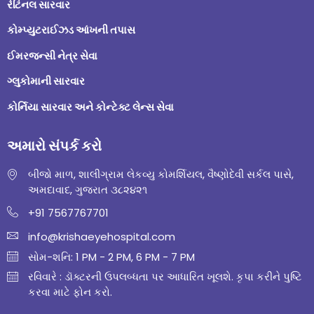
રેટિનલ સારવાર
કોમ્પ્યુટરાઈઝડ આંખની તપાસ
ઈમરજન્સી નેત્ર સેવા
ગ્લુકોમાની સારવાર
કોર્નિયા સારવાર અને કોન્ટેક્ટ લેન્સ સેવા
અમારો સંપર્ક કરો
બીજો માળ, શાલીગ્રામ લેકવ્યુ કોમર્શિયલ, વૈષ્ણોદેવી સર્કલ પાસે,
અમદાવાદ, ગુજરાત ૩૮૨૪૨૧
+91 7567767701
info@krishaeyehospital.com
સોમ-શનિ: 1 PM - 2 PM, 6 PM - 7 PM
રવિવારે : ડૉક્ટરની ઉપલબ્ધતા પર આધારિત ખૂલશે. કૃપા કરીને પુષ્ટિ
કરવા માટે ફોન કરો.