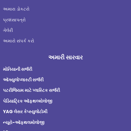
અમારા ડોકટરો
પ્રશંસાપત્રો
ગેલેરી
અમારો સંપર્ક કરો
અમારી સારવાર
મોતિયાની સર્જરી
ઑક્યુલોપ્લાસ્ટી સર્જરી
પટરીજિયમ માટે પ્લાસ્ટિક સર્જરી
પેડિયાટ્રિક ઑફ્થલ્મોલોજી
YAG લેસર કેપ્સ્યુલોટોમી
ન્યૂરો-ઑફ્થલમોલોજી