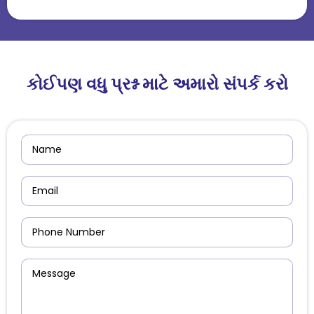
કોઈપણ વધુ પ્રશ્ન માટે અમારો સંપર્ક કરો