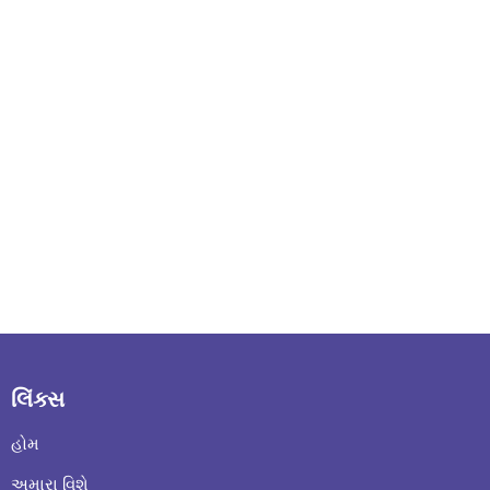
લિંક્સ
હોમ
અમારા વિશે