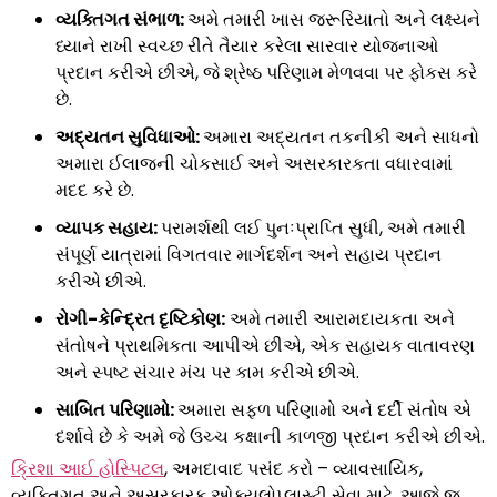
વ્યક્તિગત સંભાળ:
અમે તમારી ખાસ જરૂરિયાતો અને લક્ષ્યને
ધ્યાને રાખી સ્વચ્છ રીતે તૈયાર કરેલા સારવાર યોજનાઓ
પ્રદાન કરીએ છીએ, જે શ્રેષ્ઠ પરિણામ મેળવવા પર ફોકસ કરે
છે.
અદ્યતન સુવિધાઓ:
અમારા અદ્યતન તકનીકી અને સાધનો
અમારા ઈલાજની ચોકસાઈ અને અસરકારકતા વધારવામાં
મદદ કરે છે.
વ્યાપક સહાય:
પરામર્શથી લઈ પુનઃપ્રાપ્તિ સુધી, અમે તમારી
સંપૂર્ણ યાત્રામાં વિગતવાર માર્ગદર્શન અને સહાય પ્રદાન
કરીએ છીએ.
રોગી-કેન્દ્રિત દૃષ્ટિકોણ:
અમે તમારી આરામદાયકતા અને
સંતોષને પ્રાથમિકતા આપીએ છીએ, એક સહાયક વાતાવરણ
અને સ્પષ્ટ સંચાર મંચ પર કામ કરીએ છીએ.
સાબિત પરિણામો:
અમારા સફળ પરિણામો અને દર્દી સંતોષ એ
દર્શાવે છે કે અમે જે ઉચ્ચ કક્ષાની કાળજી પ્રદાન કરીએ છીએ.
ક્રિશા આઈ હોસ્પિટલ
, અમદાવાદ પસંદ કરો – વ્યાવસાયિક,
વ્યક્તિગત અને અસરકારક ઓક્યુલોપ્લાસ્ટી સેવા માટે. આજે જ