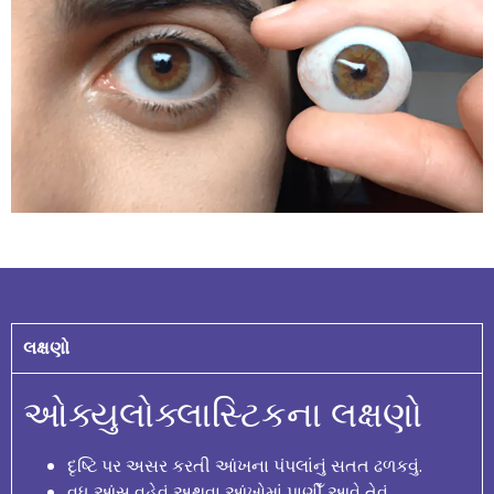
લક્ષણો
ઓક્યુલોક્લાસ્ટિકના
લક્ષણો
દૃષ્ટિ પર અસર કરતી આંખના પંપલાંનું સતત ઢળકવું.
વધુ આંસુ વહેવું અથવા આંખોમાં પાણીઁ આવે તેવું.