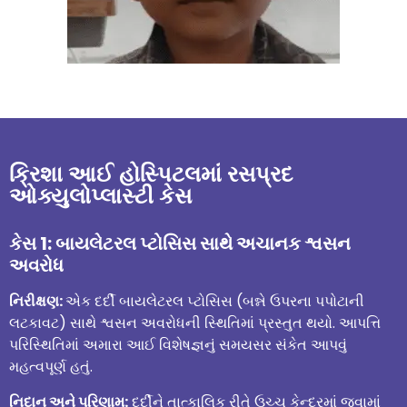
ક્રિશા આઈ હોસ્પિટલમાં રસપ્રદ
ઓક્યુલોપ્લાસ્ટી કેસ
કેસ 1: બાયલેટરલ પ્ટોસિસ સાથે અચાનક શ્વસન
અવરોધ
નિરીક્ષણ
:
એક દર્દી બાયલેટરલ પ્ટોસિસ (બન્ને ઉપરના પપોટાની
લટકાવટ) સાથે શ્વસન અવરોધની સ્થિતિમાં પ્રસ્તુત થયો. આપત્તિ
પરિસ્થિતિમાં અમારા આઈ વિશેષજ્ઞનું સમયસર સંકેત આપવું
મહત્વપૂર્ણ હતું.
નિદાન અને પરિણામ:
દર્દીને તાત્કાલિક રીતે ઉચ્ચ કેન્દ્રમાં જવામાં