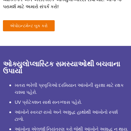
પરામર્શ માટે અમારો સંપર્ક કરો!
એપોઇન્ટમેન્ટ બુક કરો
ઓક્યુલોપ્લાસ્ટિક સમસ્યાઓથી બચવાના
ઉપાયો
ખતરા ભરેલી પ્રવૃત્તિઓ દરમિયાન આંખોની સુરક્ષા માટે રક્ષક
ચશ્મા પહેરો.
UV પ્રોટેક્શન સાથે સનગ્લાસ પહેરો.
આંખોને સ્વચ્છ રાખો અને અશુદ્ધ હાથોથી આંખોનો સ્પર્શ
ટાળો.
આંખોના એલર્જી નિયંત્રણ કરો જેથી આંખોને અશુદ્ધ ન થાય.