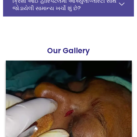
ક્રિશા આઈ હોસ્પિટલમાં ઓક્યુલોપ્લાસ્ટી સાથે
જોડાયેલી સામાન્ય ખર્ચો શું છે?
Our Gallery