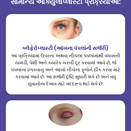
સામાન્ય ઑક્યુલોપ્લાસ્ટી પ્રક્રિયાઓ:
બ્લેફેરોપ્લાસ્ટી (આંખના પંપલાંની સર્જરી)
આ પ્રક્રિયામાં ઉપરના અથવા નીચલા પંપલાંમાંથી વધારાની
ચામડી, પેશી અને ક્યારેક ચરબી દૂર કરવામાં આવે છે, જે
પંપલાંના ઢળકવાનું અને આંખો નીચેના ફૂલોને ઠીક કરવા માટે
કરવામાં આવે છે. આ સર્જરી દૃષ્ટિ સુધારી શકે છે અને વધુ
યુવાનોના દેખાવ માટે મદદરૂપ થઈ શકે છે.