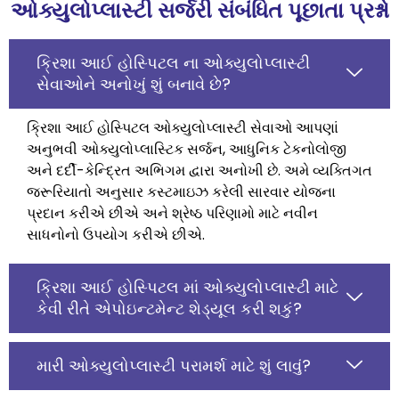
ઓક્યુલોપ્લાસ્ટી સર્જરી સંબંધિત પૂછાતા પ્રશ્નો
ક્રિશા આઈ હોસ્પિટલ ના ઓક્યુલોપ્લાસ્ટી
સેવાઓને અનોખું શું બનાવે છે?
ક્રિશા આઈ હોસ્પિટલ ઓક્યુલોપ્લાસ્ટી સેવાઓ આપણાં
અનુભવી ઓક્યુલોપ્લાસ્ટિક સર્જન, આધુનિક ટેકનોલોજી
અને દર્દી-કેન્દ્રિત અભિગમ દ્વારા અનોખી છે. અમે વ્યક્તિગત
જરૂરિયાતો અનુસાર કસ્ટમાઇઝ કરેલી સારવાર યોજના
પ્રદાન કરીએ છીએ અને શ્રેષ્ઠ પરિણામો માટે નવીન
સાધનોનો ઉપયોગ કરીએ છીએ.
ક્રિશા આઈ હોસ્પિટલ માં ઓક્યુલોપ્લાસ્ટી માટે
કેવી રીતે એપોઇન્ટમેન્ટ શેડ્યૂલ કરી શકું?
મારી ઓક્યુલોપ્લાસ્ટી પરામર્શ માટે શું લાવું?