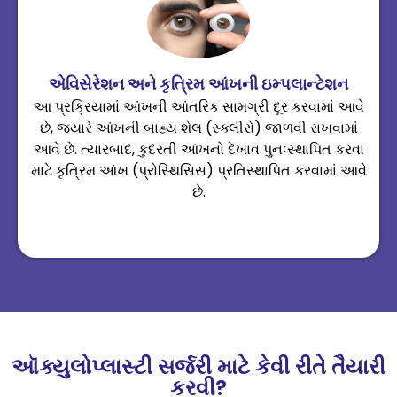
એવિસેરેશન અને કૃત્રિમ આંખની ઇમ્પલાન્ટેશન
આ પ્રક્રિયામાં આંખની આંતરિક સામગ્રી દૂર કરવામાં આવે
છે, જ્યારે આંખની બાહ્ય શેલ (સ્ક્લીરો) જાળવી રાખવામાં
આવે છે. ત્યારબાદ, કુદરતી આંખનો દેખાવ પુનઃસ્થાપિત કરવા
માટે કૃત્રિમ આંખ (પ્રોસ્થિસિસ) પ્રતિસ્થાપિત કરવામાં આવે
છે.
ઑક્યુલોપ્લાસ્ટી સર્જરી માટે કેવી રીતે તૈયારી
કરવી?