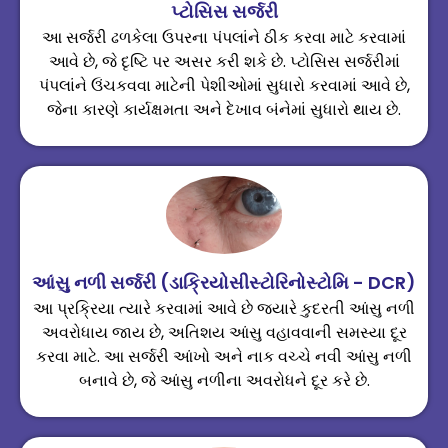
પ્ટોસિસ સર્જરી
આ સર્જરી ઢળકેલા ઉપરના પંપલાંને ઠીક કરવા માટે કરવામાં
આવે છે, જે દૃષ્ટિ પર અસર કરી શકે છે. પ્ટોસિસ સર્જરીમાં
પંપલાંને ઉંચકવવા માટેની પેશીઓમાં સુધારો કરવામાં આવે છે,
જેના કારણે કાર્યક્ષમતા અને દેખાવ બંનેમાં સુધારો થાય છે.
આંસુ નળી સર્જરી (ડાક્રિયોસીસ્ટોરિનોસ્ટોમિ - DCR)
આ પ્રક્રિયા ત્યારે કરવામાં આવે છે જ્યારે કુદરતી આંસુ નળી
અવરોધાય જાય છે, અતિશય આંસુ વહાવવાની સમસ્યા દૂર
કરવા માટે. આ સર્જરી આંખો અને નાક વચ્ચે નવી આંસુ નળી
બનાવે છે, જે આંસુ નળીના અવરોધને દૂર કરે છે.