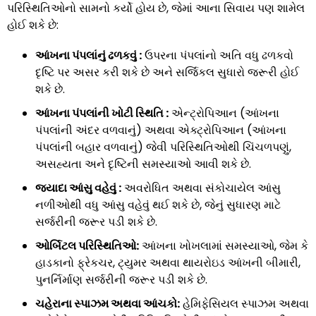
પરિસ્થિતિઓનો સામનો કર્યો હોય છે, જેમાં આના સિવાય પણ શામેલ
હોઈ શકે છે:
આંખના પંપલાંનું ઢળકવું :
ઉપરના પંપલાંનો અતિ વધુ ઢળકવો
દૃષ્ટિ પર અસર કરી શકે છે અને સર્જિકલ સુધારો જરૂરી હોઈ
શકે છે.
આંખના પંપલાંની ખોટી સ્થિતિ :
એન્ટ્રોપિઆન (આંખના
પંપલાંની અંદર વળવાનું) અથવા એક્ટ્રોપિઆન (આંખના
પંપલાંની બહાર વળવાનું) જેવી પરિસ્થિતિઓથી ચિંચળપણું,
અસહ્યતા અને દૃષ્ટિની સમસ્યાઓ આવી શકે છે.
જ્યાદા આંસુ વહેવું :
અવરોધિત અથવા સંકોચાયેલ આંસુ
નળીઓથી વધુ આંસુ વહેવું થઈ શકે છે, જેનું સુધારણ માટે
સર્જરીની જરૂર પડી શકે છે.
ઓર્બિટલ પરિસ્થિતિઓ:
આંખના ખોખલામાં સમસ્યાઓ, જેમ કે
હાડકાનો ફ્રેકચર, ટ્યુમર અથવા થાયરોઇડ આંખની બીમારી,
પુનર્નિર્માણ સર્જરીની જરૂર પડી શકે છે.
ચહેરાના સ્પાઝમ અથવા આંચકો:
હેમિફેસિયલ સ્પાઝમ અથવા