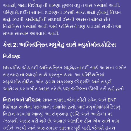
આવ્યો, જ્યાં વિશેષજ્ઞની ધારણા મુજબ વધુ તપાસ કરવામાં આવી.
પરિણામે, દર્દીને સાપના દાઝણના ઝેરથી સંકટ થયો હોવાનું નિદાન
થયું. ઝડપી કાર્યવાહીની મદદથી ઝેરની અસરને યોગ્ય રીતે
નિયંત્રિત કરવામાં આવી અને પ્ટોસિસને પણ કાવડમાં રાખીને આ
મક્કમ સારવાર આપવામાં આવી.
કેસ 2: અનિયંત્રિત મધુમેહ સાથે મ્યુકોર્માયકોટિસ
નિરીક્ષણ
:
55 વર્ષીય એક દર્દી અનિયંત્રિત મધુમેહના દર્દી સાથે આંખના ગંભીર
સંક્રમણના લક્ષણો સાથે પ્રસ્તુત થયા. આ પરિસ્થિતિમાં
મ્યુકોર્માયકોટિસ, એક ફંગલ સંક્રમણ જે દ્રષ્ટિ અને સંપૂર્ણ
આરોગ્ય પર ગંભીર અસર કરે છે, પણ જટિલતા ઊભી કરી રહી હતી.
નિદાન અને પરિણામ:
સઘન તપાસ, જેમાં સીટી સ્કેન અને ENT
વિશેષજ્ઞ સાથેના પરામર્શનો સમાવેશ હતો, બાદ મ્યુકોર્માયકોટિસનું
નિદાન કરવામાં આવ્યું. આ સંક્રમણ દ્રષ્ટિ અને આરોગ્ય પર
ઝડપથી અસર કરી શકે છે. અમારું આંતરિક ટીમ એક સાથે કામ
કરીને ઝડપી અને અસરકારક સારવાર પૂરી પાડી, જેમણે ફંગલ