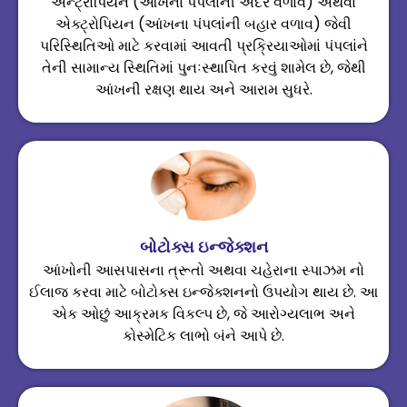
એન્ટ્રોપિયન (આંખના પંપલાંની અંદર વળાવ) અથવા
એક્ટ્રોપિયન (આંખના પંપલાંની બહાર વળાવ) જેવી
પરિસ્થિતિઓ માટે કરવામાં આવતી પ્રક્રિયાઓમાં પંપલાંને
તેની સામાન્ય સ્થિતિમાં પુનઃસ્થાપિત કરવું શામેલ છે, જેથી
આંખની રક્ષણ થાય અને આરામ સુધરે.
બોટોક્સ ઇન્જેક્શન
આંખોની આસપાસના ત્રૂતો અથવા ચહેરાના સ્પાઝમ નો
ઈલાજ કરવા માટે બોટોક્સ ઇન્જેક્શનનો ઉપયોગ થાય છે. આ
એક ઓછું આક્રમક વિકલ્પ છે, જે આરોગ્યલાભ અને
કોસ્મેટિક લાભો બંને આપે છે.