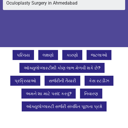
Oculoplasty Surgery in Ahmedabad
પરિચય
લક્ષણો
કારણો
જટલાઓ
ઑક્યુલોપ્લાસ્ટીથી કોણ લાભ મેળવી શકે છે?
પ્રક્રિયાઓ
સર્જરીની તૈયારી
કેસ સ્ટડીઝ
અમને શા માટે પસંદ કરવું?
નિવારણ
ઑક્યુલોપ્લાસ્ટી સર્જરી સંબંધિત પૂછાતા પ્રશ્નો