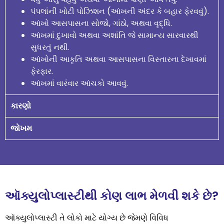
પંપલાંની ખોટી પોઝિશન (આંખની અંદર કે બહાર ફેરવવું).
આંખો આસપાસના સોજો, ગાંઠો, અથવા વૃદ્ધિ.
આંખમાં દુખાવો અથવા અશાંતિ જે સામાન્ય સારવારથી
સુધરતું નથી.
આંખોની આકૃતિ અથવા આસપાસના વિસ્તારના દેખાવમાં
ફેરફાર.
આંખમાં વારંવાર આંચકો આવવું.
કારણો
જોખમ
ઑક્યુલોપ્લાસ્ટીથી કોણ લાભ મેળવી શકે છે?
ઑક્યુલોપ્લાસ્ટી તે લોકો માટે યોગ્ય છે જેમણે વિવિધ