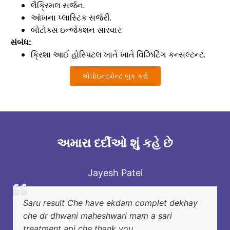
લૈક્રિમલ સર્જન.
આંખના પ્લાસ્ટિક સર્જરી.
બોટોક્સ ઇન્જેક્શન સારવાર.
સંબંધ:
ક્રિશા આઈ હોસ્પિટલ
ખાતે ખાતે વિઝિટિંગ કન્સલ્ટન્ટ.
એપોઇન્ટમેન્ટ બુક કરો
અમારા દર્દીઓ શું કહે છે
Jayesh Patel
Saru result Che have ekdam complet dekhay
che dr dhwani maheshwari mam a sari
treatment api che thank you.