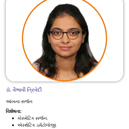
ડૉ. વૈભાવી ત્રિવેદી
આંખના સર્જન
વિશેષતા:
કોસ્મેટિક સર્જન.
એસ્થેટિક ડર્મટોલોજી.