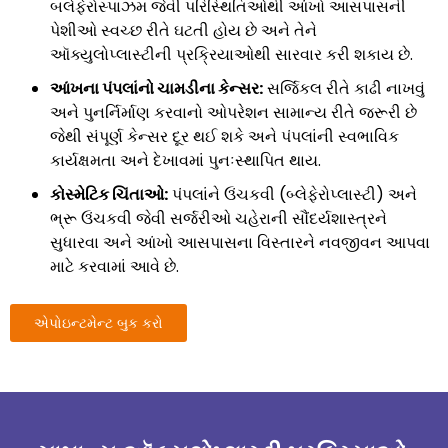
બલેફેરોસ્પાઝમ જેવી પરિસ્થિતિઓથી આંખો આસપાસની
પેશીઓ સ્વચ્છ રીતે ઘટતી હોય છે અને તેને
ઑક્યુલોપ્લાસ્ટીની પ્રક્રિયાઓથી સારવાર કરી શકાય છે.
આંખના પંપલાંનો ચામડીના કેન્સર:
સર્જિકલ રીતે કાઢી નાખવું
અને પુનર્નિર્માણ કરવાનો ઓપરેશન સામાન્ય રીતે જરૂરી છે
જેથી સંપૂર્ણ કેન્સર દૂર થઈ શકે અને પંપલાંની સ્વભાવિક
કાર્યક્ષમતા અને દેખાવમાં પુનઃસ્થાપિત થાય.
કોસ્મેટિક ચિંતાઓ:
પંપલાંને ઉંચકવી (બ્લેફેરોપ્લાસ્ટી) અને
ભ્રૂ ઉંચકવી જેવી સર્જરીઓ ચહેરાની સૌંદર્યશાસ્ત્રને
સુધારવા અને આંખો આસપાસના વિસ્તારને નવજીવન આપવા
માટે કરવામાં આવે છે.
એપોઇન્ટમેન્ટ બુક કરો