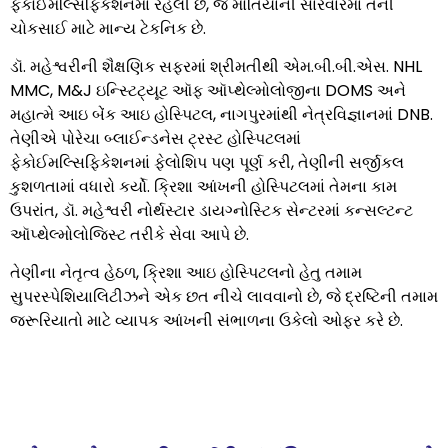
ફેકોઈમલ્સિફિકેશનમાં રહેલી છે, જે મોતિયાની સારવારમાં તેની
ચોકસાઈ માટે માન્ય ટેકનિક છે.
ડૉ. મહેશ્વરીની શૈક્ષણિક સફરમાં શ્રીમતીથી એમ.બી.બી.એસ. NHL
MMC, M&J ઇન્સ્ટિટ્યૂટ ઑફ ઑપ્થેલ્મોલોજીના DOMS અને
મહાત્મે આઇ બેંક આઇ હોસ્પિટલ, નાગપુરમાંથી નેત્રવિજ્ઞાનમાં DNB.
તેણીએ પોરેચા બ્લાઈન્ડનેસ ટ્રસ્ટ હોસ્પિટલમાં
ફેકોઈમલ્સિફિકેશનમાં ફેલોશિપ પણ પૂર્ણ કરી, તેણીની સર્જીકલ
કુશળતામાં વધારો કર્યો. ક્રિશા આંખની હોસ્પિટલમાં તેમના કામ
ઉપરાંત, ડૉ. મહેશ્વરી નોર્થસ્ટાર ડાયગ્નોસ્ટિક સેન્ટરમાં કન્સલ્ટન્ટ
ઑપ્થેલ્મોલોજિસ્ટ તરીકે સેવા આપે છે.
તેણીના નેતૃત્વ હેઠળ, ક્રિશા આઇ હોસ્પિટલનો હેતુ તમામ
સુપરસ્પેશિયાલિટીઝને એક છત નીચે લાવવાનો છે, જે દ્રષ્ટિની તમામ
જરૂરિયાતો માટે વ્યાપક આંખની સંભાળના ઉકેલો ઓફર કરે છે.