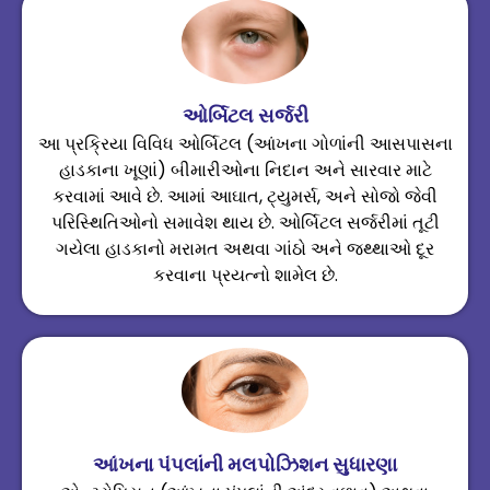
ઓર્બિટલ સર્જરી
આ પ્રક્રિયા વિવિધ ઓર્બિટલ (આંખના ગોળાંની આસપાસના
હાડકાના ખૂણાં) બીમારીઓના નિદાન અને સારવાર માટે
કરવામાં આવે છે. આમાં આઘાત, ટ્યુમર્સ, અને સોજો જેવી
પરિસ્થિતિઓનો સમાવેશ થાય છે. ઓર્બિટલ સર્જરીમાં તૂટી
ગયેલા હાડકાનો મરામત અથવા ગાંઠો અને જથ્થાઓ દૂર
કરવાના પ્રયત્નો શામેલ છે.
આંખના પંપલાંની મલપોઝિશન સુધારણા