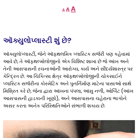
A
A
A
ઑક્યુલોપ્લાસ્ટી શું છે?
ઑક્યુલોપ્લાસ્ટી, જેને ઑફ્થલમિક પ્લાસ્ટિક સર્જરી પણ કહેવામાં
આવે છે, તે ઑફ્થલ્મોલોજીનો એક વિશિષ્ટ શાખા છે જે આંખ અને
તેની આસપાસની રચનાઓની આરોગ્ય, કાર્ય અને સૌંદર્યશાસ્ત્ર પર
કેન્દ્રિત છે. આ ચિકિત્સા ક્ષેત્ર ઑફ્થલ્મોલોજીની ચોકસાઈને
પ્લાસ્ટિક સર્જરીના કોસ્મેટિક અને પુનર્નિર્માણ માટેના પાસાઓ સાથે
મિશ્રિત કરે છે, જેના દ્વારા આંખના પંપલા, આંસુ નળી, ઓર્બિટ (આંખ
આસપાસની હાડકાની ખૂણો), અને આસપાસના ચહેરાના ભાગોને
અસર કરતા અનેક પરિસ્થિતિઓને સંભાળી શકાય છે.