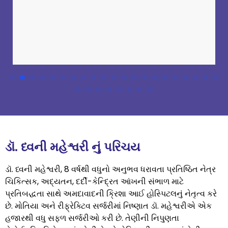
ડૉ. ધ્વની મહેશ્વરી નું પરિચય
ડૉ. ધ્વની મહેશ્વરી, 8 વર્ષથી વધુનો અનુભવ ધરાવતા પ્રતિષ્ઠિત નેત્ર
ચિકિત્સક, અદ્યતન, દર્દી-કેન્દ્રિત આંખની સંભાળ માટે
પ્રતિબદ્ધતા સાથે અમદાવાદની ક્રિશા આઈ હોસ્પિટલનું નેતૃત્વ કરે
છે. મોતિયા અને રીફ્રેક્ટિવ સર્જરીમાં નિષ્ણાત ડૉ. મહેશ્વરીએ એક
હજારથી વધુ સફળ સર્જરીઓ કરી છે. તેણીની નિપુણતા