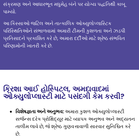
સંક્રમણ અને આધારભૂત મધુમેહ બંને પર યોગ્ય પદ્ધતિથી કાબૂ
પામ્યો.
આ કિસ્સાઓ જટિલ અને તાત્કાલિક ઓક્યુલોપ્લાસ્ટિક
પરિસ્થિતિઓને સંભાળવામાં અમારી ટીમની કુશળતા અને ઝડપી
પ્રતિસાદને પ્રકાશિત કરે છે, અમારા દર્દીઓ માટે શ્રેષ્ઠ સંભવિત
પરિણામોની ખાતરી કરે છે.
ક્રિશા આઈ હોસ્પિટલ, અમદાવાદમાં
ઓક્યુલોપ્લાસ્ટી માટે પસંદગી કેમ કરવી?
વિશેષજ્ઞતા અને અનુભવ:
અમારા કુશળ ઓક્યુલોપ્લાસ્ટી
સર્જન્સ દરેક પ્રોક્ષિદ્યૂર માટે વ્યાપક અનુભવ અને અદ્યતન
તાલીમ લાવે છે, જે શ્રેષ્ઠ ગુણવત્તાવાળી સારવાર સુનિશ્ચિત કરે
છે.