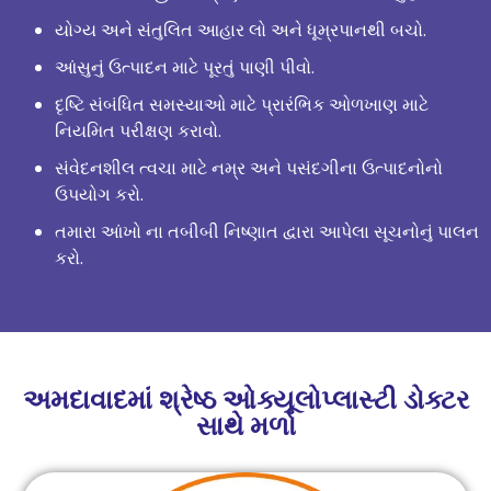
યોગ્ય અને સંતુલિત આહાર લો અને ધૂમ્રપાનથી બચો.
આંસુનું ઉત્પાદન માટે પૂરતું પાણી પીવો.
દૃષ્ટિ સંબંધિત સમસ્યાઓ માટે પ્રારંભિક ઓળખાણ માટે
નિયમિત પરીક્ષણ કરાવો.
સંવેદનશીલ ત્વચા માટે નમ્ર અને પસંદગીના ઉત્પાદનોનો
ઉપયોગ કરો.
તમારા આંખો ના તબીબી નિષ્ણાત દ્વારા આપેલા સૂચનોનું પાલન
કરો.
અમદાવાદમાં શ્રેષ્ઠ ઓક્યૂલોપ્લાસ્ટી ડોક્ટર
સાથે મળો