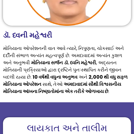
ડૉ. ધ્વની મહેશ્વરી
મોતિયાના ઓપરેશનની વાત આવે ત્યારે, નિપુણતા, ચોકસાઈ અને
દર્દીની સંભાળ અત્યંત મહત્વપૂર્ણ છે. અમદાવાદમાં અત્યંત કુશળ
અને અનુભવી
મોતિયાના સર્જન
ડૉ. ધ્વનિ મહેશ્વરી
, અદ્યતન
મોતિયાની પ્રક્રિયાઓ દ્વારા દ્રષ્ટિને પુનઃસ્થાપિત કરીને જીવન
બદલી રહ્યા છે.
10 વર્ષથી વધુના અનુભવ
અને
2,000 થી વધુ સફળ
મોતિયાના ઓપરેશન
સાથે, તેઓ
અમદાવાદમાં સૌથી વિશ્વસનીય
મોતિયાના આંખના નિષ્ણાતોમાંના એક તરીકે ઓળખાય છે
.
લાયકાત અને તાલીમ