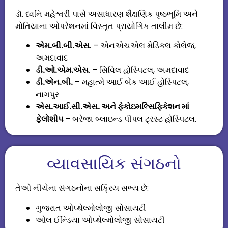
ડૉ. ધ્વનિ મહેશ્વરી પાસે અસાધારણ શૈક્ષણિક પૃષ્ઠભૂમિ અને
મોતિયાના ઓપરેશનમાં વિસ્તૃત પ્રાયોગિક તાલીમ છે:
એમ.બી.બી.એસ
. – એનએચએલ મેડિકલ કોલેજ,
અમદાવાદ
ડી.ઓ.એમ.એસ
. – સિવિલ હોસ્પિટલ, અમદાવાદ
ડી.એન.બી.
– મહાત્મે આઈ બેંક આઈ હોસ્પિટલ,
નાગપુર
એસ.આઈ.સી.એસ. અને ફેકોઇમલ્સિફિકેશન માં
ફેલોશીપ
– બરેજા બ્લાઇન્ડ પીપલ ટ્રસ્ટ હોસ્પિટલ.
વ્યાવસાયિક સંગઠનો
તેઓ નીચેના સંગઠનોના સક્રિય સભ્ય છે:
ગુજરાત ઓપ્થેલ્મોલોજી સોસાયટી
ઓલ ઈન્ડિયા ઓપ્થેલ્મોલોજી સોસાયટી