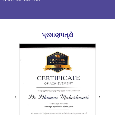
પ્રમાણપત્રો