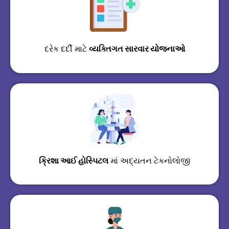
દરેક દર્દી માટે
વ્યક્તિગત સારવાર યોજનાઓ
ક્રિશા
આઈ હોસ્પિટલ
માં અદ્યતન ટેકનોલોજી