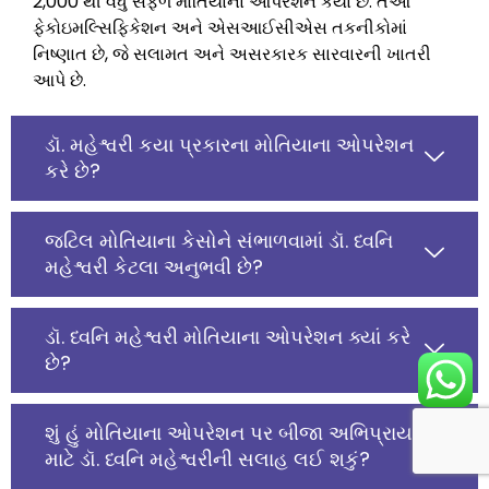
2,000 થી વધુ સફળ મોતિયાના ઓપરેશન કર્યા છે. તેઓ
ફેકોઇમલ્સિફિકેશન અને એસઆઈસીએસ તકનીકોમાં
નિષ્ણાત છે, જે સલામત અને અસરકારક સારવારની ખાતરી
આપે છે.
ડૉ. મહેશ્વરી કયા પ્રકારના મોતિયાના ઓપરેશન
કરે છે?
જટિલ મોતિયાના કેસોને સંભાળવામાં ડૉ. ધ્વનિ
મહેશ્વરી કેટલા અનુભવી છે?
ડૉ. ધ્વનિ મહેશ્વરી મોતિયાના ઓપરેશન ક્યાં કરે
છે?
શું હું મોતિયાના ઓપરેશન પર બીજા અભિપ્રાય
માટે ડૉ. ધ્વનિ મહેશ્વરીની સલાહ લઈ શકું?