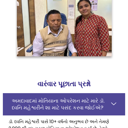
વારંવાર પૂછાતા પ્રશ્નો
અમદાવાદમાં મોતિયાના ઓપરેશન માટે મારે ડૉ.
ધ્વનિ મહેશ્વરીને શા માટે પસંદ કરવા જોઈએ?
ડૉ. ધ્વનિ મહેશ્વરી પાસે 10+ વર્ષનો અનુભવ છે અને તેમણે