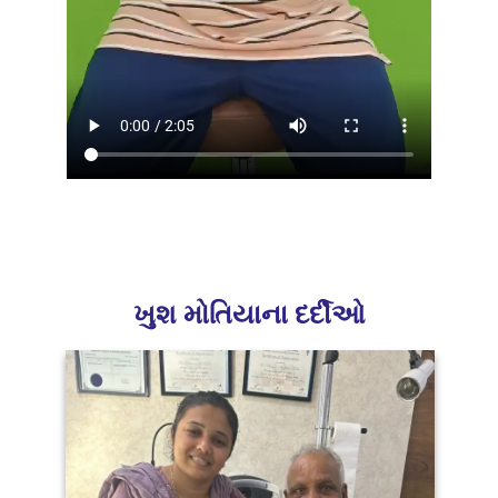
ખુશ મોતિયાના દર્દીઓ