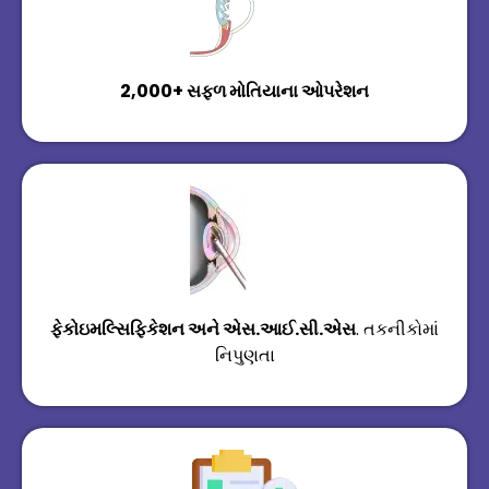
2,000+ સફળ મોતિયાના ઓપરેશન
ફેકોઇમલ્સિફિકેશન અને એસ.આઈ.સી.એસ
. તકનીકોમાં
નિપુણતા