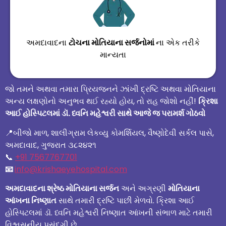
અમદાવાદના
ટોચના મોતિયાના સર્જનોમાં
ના એક તરીકે
માન્યતા
જો તમને અથવા તમારા પ્રિયજનને ઝાંખી દ્રષ્ટિ અથવા મોતિયાના
અન્ય લક્ષણોનો અનુભવ થઈ રહ્યો હોય, તો રાહ જોશો નહીં!
ક્રિશા
આઈ હોસ્પિટલમાં ડૉ. ધ્વનિ મહેશ્વરી સાથે આજે જ પરામર્શ ગોઠવો
📍
બીજો માળ, શાલીગ્રામ લેકવ્યુ કોમર્શિયલ, વૈષ્ણોદેવી સર્કલ પાસે,
અમદાવાદ, ગુજરાત ૩૮૨૪૨૧
📞
+91 7567767701
📧
info@krishaeyehospital.com
અમદાવાદના શ્રેષ્ઠ મોતિયાના સર્જન
અને અગ્રણી
મોતિયાના
આંખના નિષ્ણાત
સાથે તમારી દ્રષ્ટિ પાછી મેળવો.
ક્રિશા
આઈ
હોસ્પિટલમાં ડૉ. ધ્વનિ મહેશ્વરી નિષ્ણાત આંખની સંભાળ માટે તમારી
વિશ્વસનીય પસંદગી છે.