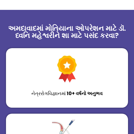
અમદાવાદમાં મોતિયાના ઓપરેશન માટે ડૉ.
ધ્વનિ મહેશ્વરીને શા માટે પસંદ કરવા?
નેત્રરોગવિજ્ઞાનમાં
10+ વર્ષનો અનુભવ