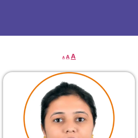
A
A
A