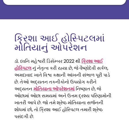
ક્રિશા આઈ હોસ્પિટલમાં
મોતિયાનું ઓપરેશન
ડૉ. ધ્વનિ મહેશ્વરી ડિસેમ્બર 2022 થી
ક્રિશા
આઈ
હોસ્પિટલ
નું નેતૃત્વ કરી રહ્યા છે, જે વૈષ્ણોદેવી સર્કલ,
અમદાવાદ ખાતે વિશ્વ કક્ષાની આંખની સંભાળ પૂરી પાડે
છે. તેઓ અદ્યતન તકનીકોનો ઉપયોગ કરીને
અદ્યતન
મોતિયાના ઓપરેશનમાં
નિષ્ણાત છે, જે
ઓછામાં ઓછા સમયમાં અને ઉત્તમ દ્રશ્ય પરિણામોની
ખાતરી આપે છે. જો તમે શ્રેષ્ઠ મોતિયાના સર્જનની
શોધમાં છો, તો
ક્રિશા
આઈ હોસ્પિટલ તમારી શ્રેષ્ઠ
પસંદગી છે.